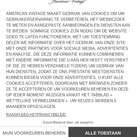
€ 80
€ 56
€ 80
€ 56
KINDERENBROEK PADOW
KINDERENJEANS GREZBAY
€ 80
€ 56
€ 80
€ 56
KINDERENDUNGAREES JOYBIRD
KINDERJOGGING UMULY
€ 115
€ 80,50
€ 65
€ 45,50
KINDERENBROEK ZATYBAY
KINDERJOGGING UMULY
€ 85
€ 59,50
€ 65
€ 45,50
KINDERBROEK PAYBOU
€ 75
€ 52,50
LANDEN/REGIONS :
BELGIË
TALEN :
TOEGANG