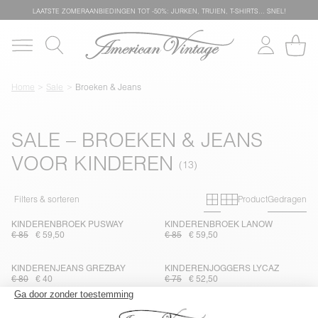
LAATSTE ZOMERAANBIEDINGEN TOT -50%: JURKEN, TRUIEN, T-SHIRTS… SNEL!
Home
Sale
Broeken & Jeans
SALE – BROEKEN & JEANS
VOOR KINDEREN
Primary grid
Secondary g
Filters & sorteren
Product
Gedragen
KINDERENBROEK PUSWAY
KINDERENBROEK LANOW
€ 85
€ 59,50
€ 85
€ 59,50
KINDERENJEANS GREZBAY
KINDERENJOGGERS LYCAZ
€ 80
€ 40
€ 75
€ 52,50
KINDERENBROEK PADOW
KINDERENBROEK PADOW