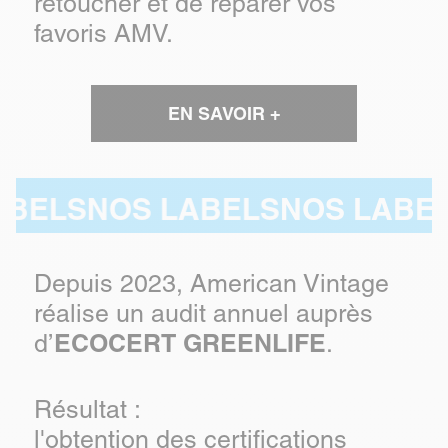
retoucher et de réparer vos
favoris AMV.
EN SAVOIR +
LS
NOS LABELS
NOS LABELS
N
Depuis 2023, American Vintage
réalise un audit annuel auprès
ECOCERT GREENLIFE
d’
.
Résultat :
l'obtention des certifications