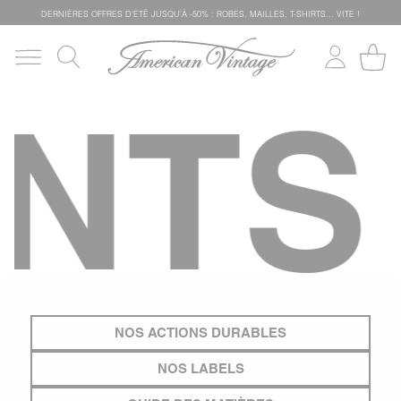
DERNIÈRES OFFRES D'ÉTÊ JUSQU'À -50% : ROBES, MAILLES, T-SHIRTS... VITE !
S
N
NOS ACTIONS DURABLES
NOS LABELS