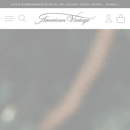
LETZTE SOMMERANGEBOTE BIS ZU -50%: KLEIDER, STRICK, T-SHIRTS… SCHNELL!