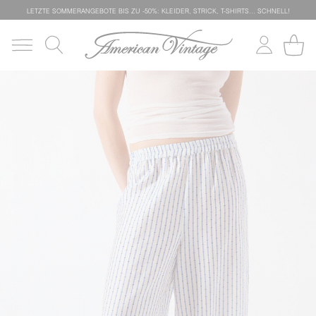
LETZTE SOMMERANGEBOTE BIS ZU -50%: KLEIDER, STRICK, T-SHIRTS… SCHNELL!