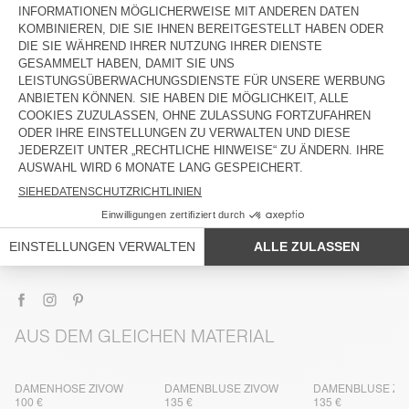
BESCHREIBUNG
GRÖSSE UND PASSFORM
MATERIAL
PFLEGE
RÜCKVERFOLGBARKEIT
LIEFERUNG UND RÜCKSENDUNGEN
AUS DEM GLEICHEN MATERIAL
DAMENHOSE ZIVOW
DAMENBLUSE ZIVOW
DAMENBLUSE ZI
100 €
135 €
135 €