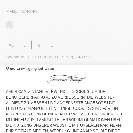
FARBE
| MARINA
XS
S
M
L
Das Model ist 178 cm groß und trägt Größe S
GRÖSSENTABELLE
Voraussichtliche Lieferung
zwischen Mittwoch, 12. August und
Freitag, 14. August
IN DEN WARENKORB
VERFÜGBARKEIT IM STORE PRÜFEN
LOOK SHOPPEN