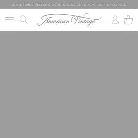
LETZTE SOMMERANGEBOTE BIS ZU -50%: KLEIDER, STRICK, T-SHIRTS… SCHNELL!