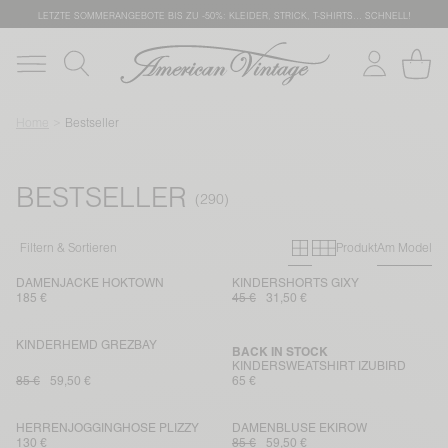
LETZTE SOMMERANGEBOTE BIS ZU -50%: KLEIDER, STRICK, T-SHIRTS… SCHNELL!
Home
Bestseller
BESTSELLER
Primary grid
Secondary g
Filtern & Sortieren
Produkt
Am Model
DAMENJACKE HOKTOWN
KINDERSHORTS GIXY
185 €
45 €
31,50 €
KINDERHEMD GREZBAY
BACK IN STOCK
KINDERSWEATSHIRT IZUBIRD
85 €
59,50 €
65 €
HERRENJOGGINGHOSE PLIZZY
DAMENBLUSE EKIROW
130 €
85 €
59,50 €