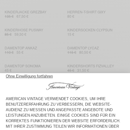
KINDERJACKE GREZBAY
HERREN-T-SHIRT GIXY
135 €
67,50 €
80 €
KINDERHOSE PUSWAY
KINDERSOCKEN CLYPSUN
85 €
59,50 €
15 €
DAMENTOP ANKAZ
DAMENTOP LYCAZ
110 €
55 €
115 €
80,50 €
DAMENTOP SONOMA
KINDERSHORTS FIZVALLEY
45 €
45 €
31,50 €
KINDER-T-SHIRT GIXY
KINDERSOCKEN CLYPSUN
50 €
35 €
15 €
KINDERSHORTS FUXOW
DAMENTOP BAILOW
45 €
31,50 €
60 €
42 €
DAMENTOP FEOLY
KINDERSWEATSHIRT IZUBIRD
75 €
52,50 €
65 €
45,50 €