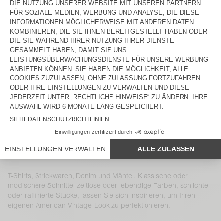
HERREN-T-SHIRT GIXY
KINDER-KURZE HOSE IZUBIRD
70 €
55 €
DAMENJACKE GREZBAY
DAMENTOP BOVALOW
160 €
112 €
75 €
37,50 €
HERRENHEMD UZATOWN
HERRENHOSE LYCAZ
185 €
130 €
DAMENKLEID LYCAZ
DAMENBLUSE BOVALOW
100 €
70 €
115 €
57,50 €
KINDER-TOP UMULY
HERRENJOGGINGHOSE
BAPTOWN - 20 YEARS
55 €
38,50 €
115 €
80,50 €
T-Shirts, Strickwaren, Denim und Mäntel. Klassische oder
modischere Schnitte, zeitlose oder lebendige Farben, schlichte
oder raffinierte Stücke, lassen Sie sich inspirieren, um Ihren
eigenen American Vintage-Look zu perfektionieren.