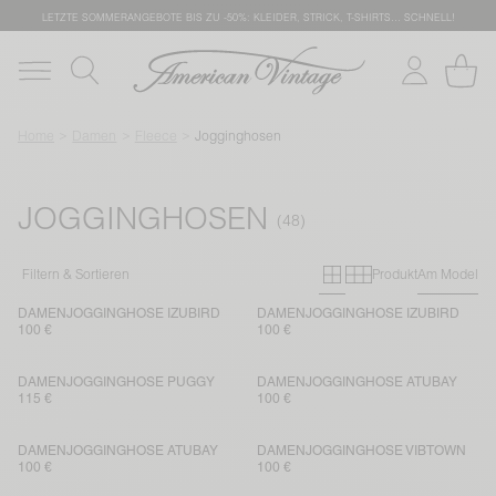
LETZTE SOMMERANGEBOTE BIS ZU -50%: KLEIDER, STRICK, T-SHIRTS… SCHNELL!
Home
Damen
Fleece
Jogginghosen
JOGGINGHOSEN
Primary grid
Secondary g
Filtern & Sortieren
Produkt
Am Model
DAMENJOGGINGHOSE IZUBIRD
DAMENJOGGINGHOSE IZUBIRD
100 €
100 €
DAMENJOGGINGHOSE PUGGY
DAMENJOGGINGHOSE ATUBAY
115 €
100 €
DAMENJOGGINGHOSE ATUBAY
DAMENJOGGINGHOSE VIBTOWN
100 €
100 €