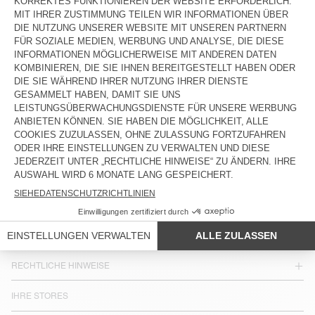
DAMEN-GERADE JEANS JOYBIRD
NEW
DAMENJEANS LOOSE FIT LYDBAY
125 €
110 €
LAND/REGION :
DEUTSCHLAND
SPRACHE :
BARRIEREFREIHEIT
NEWSLETTER
JOIN US
KUNDENSERVICE
RECHTLICHE HINWEISE
IHRE STORES