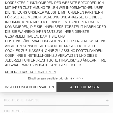
HERRENHEMD UZATOWN
185 €
LAND/REGION :
DEUTSCHLAND
SPRACHE :
BARRIEREFREIHEIT
NEWSLETTER
JOIN US
KUNDENSERVICE
RECHTLICHE HINWEISE
IHRE STORES