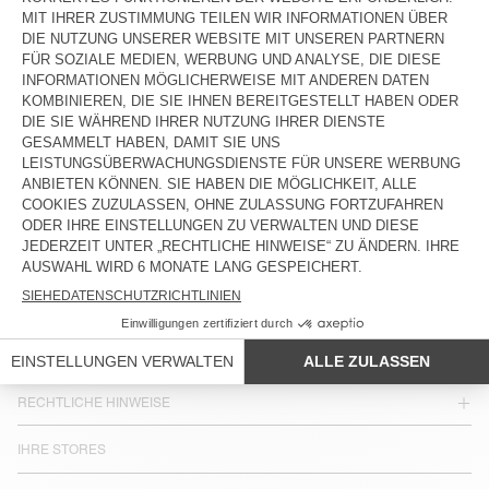
HERRENJOGGINGHOSE JAZY
115 €
LAND/REGION :
DEUTSCHLAND
SPRACHE :
BARRIEREFREIHEIT
NEWSLETTER
JOIN US
KUNDENSERVICE
RECHTLICHE HINWEISE
IHRE STORES