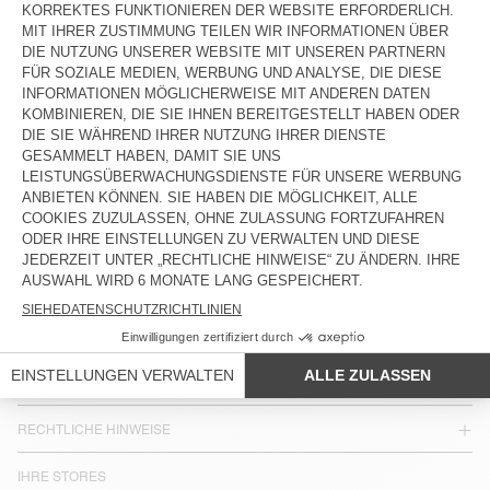
UNISEXHUT PADOW
UNISEXHUT ZIDIBAY
75 €
70 €
37,50 €
26,25 €
28 €
23,80 €
LAND/REGION :
DEUTSCHLAND
SPRACHE :
BARRIEREFREIHEIT
NEWSLETTER
JOIN US
KUNDENSERVICE
RECHTLICHE HINWEISE
IHRE STORES