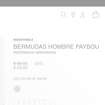
!
INDISPONIBLE
BERMUDAS HOMBRE PAYBOU
REFERENCIA: MPAY09AE26
€ 90,00
-30%
€ 63,00
COLOR
| BLUE SNOW
S
M
L
XL