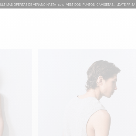
ÚLTIMAS OFERTAS DE VERANO HASTA -50%: VESTIDOS, PUNTOS, CAMISETAS… ¡DATE PRISA