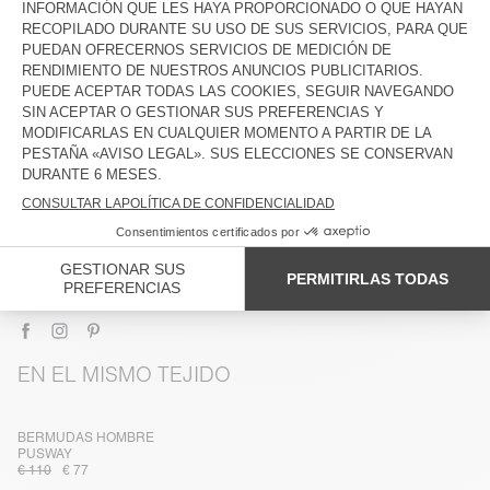
DESCRIPCIÓN
TALLA Y CORTE
COMPOSICIÓN
CUIDADO
TRAZABILIDAD
ENTREGA Y DEVOLUCIONES
EN EL MISMO TEJIDO
BERMUDAS HOMBRE
PUSWAY
€ 110
€ 77