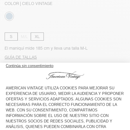
COLOR
| CIELO VINTAGE
S
M/L
XL
El maniquí mide 185 cm y lleva una talla M-L
GUÍA DE TALLAS
Entrega estimada
entre el martes 11 de agosto y el jueves 13 de
agosto
AÑADIR AL CARRO
VER DISPONIBILIDAD EN TIENDA
COMPRAR EL LOOK