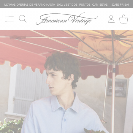
ÚLTIMAS OFERTAS DE VERANO HASTA -50%: VESTIDOS, PUNTOS, CAMISETAS… ¡DATE PRISA!