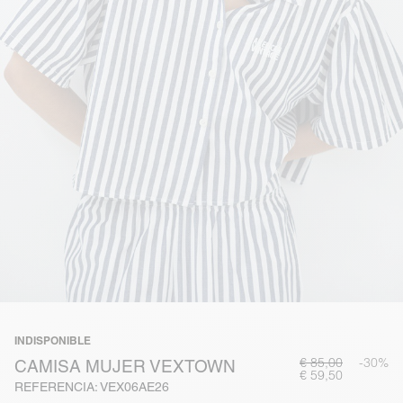
INDISPONIBLE
€ 85,00
-30%
CAMISA MUJER VEXTOWN
€ 59,50
REFERENCIA: VEX06AE26