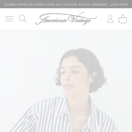
ÚLTIMAS OFERTAS DE VERANO HASTA -50%: VESTIDOS, PUNTOS, CAMISETAS… ¡DATE PRISA!