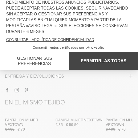
DESCRIPCIÓN
TALLA Y CORTE
COMPOSICIÓN
CUIDADO
TRAZABILIDAD
ENTREGA Y DEVOLUCIONES
EN EL MISMO TEJIDO
PANTALÓN MUJER
CAMISA MUJER VEXTOWN
PANTALÓN MUJE
VEXTOWN
€ 85
€ 59,50
VEXTOWN
€ 100
€ 70
€ 100
€ 70