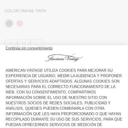
COLOR
| RAYAS TINTA
S
M
L
El maniquí mide 177 cm y lleva una talla S
GUÍA DE TALLAS
INDISPONIBLE
VER DISPONIBILIDAD EN TIENDA
COMPRAR EL LOOK