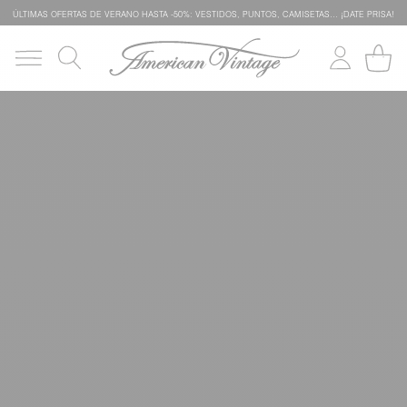
ÚLTIMAS OFERTAS DE VERANO HASTA -50%: VESTIDOS, PUNTOS, CAMISETAS… ¡DATE PRISA!