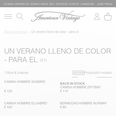
ÚLTIMAS OFERTAS DE VERANO HASTA -50%: VESTIDOS, PUNTOS, CAMISETAS… ¡DATE PRISA!
Página principal
Un verano lleno de color - para el
UN VERANO LLENO DE COLOR
- PARA EL
Primary grid
Secondary gr
Filtros & ordenar
Producto
En modelo
CAMISA HOMBRE SOABIRD
BACK IN STOCK
CAMISA HOMBRE ZATYBAY
€ 125
€ 115
CAMISA HOMBRE ELUABIRD
BERMUDAS HOMBRE NURWAY
€ 100
€ 65