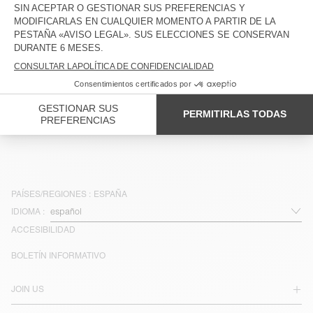
PANTALÓN HOMBRE YROWAY
BACK IN STOCK
BERMUDA HOMBRE ELUABIRD
€ 125
€ 85
INDISPONIBLE
JOGGERS HOMBRE BOBYPARK
€ 115
PAÍSES/REGIONES :
ESPAÑA
IDIOMA :
ACCESIBILIDAD
BOLETÍN INFORMATIVO
JOIN US