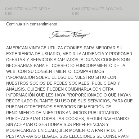
CAMISETA MUJER APOLY
CAMISETA MUJER SONOMA
€ 60
€ 60
CAMISETA MUJER SONOMA
CAMISETA MUJER SONOMA
€ 55
€ 75
CAMISETA MUJER GAMIPY
CAMISETA MUJER SONOMA
€ 50
€ 65
CAMISETA MUJER
CAMISETA MUJER
MASSACHUSETTS
MASSACHUSETTS
€ 50
€ 50
CAMISETA MUJER SONOMA
CAMISETA MUJER JACKSONVILLE
€ 65
€ 50
CAMISETA MUJER JACKSONVILLE
CAMISETA MUJER FIZVALLEY
€ 50
€ 70
De la blusa vaporosa, estampada o lisa, a la mítica camiseta
blanca, las camisetas de manga larga existen en diferentes