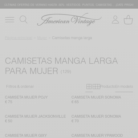
ÚLTIMAS OFERTAS DE VERANO HASTA -50%: VESTIDOS, PUNTOS, CAMISETAS… ¡DATE PRISA!
Página principal
Mujer
Camisetas manga larga
CAMISETAS MANGA LARGA
PARA MUJER
Primary grid
Secondary gr
Filtros & ordenar
Producto
En modelo
CAMISETA MUJER POJY
CAMISETA MUJER SONOMA
€ 75
€ 65
CAMISETA MUJER JACKSONVILLE
CAMISETA MUJER SONOMA
€ 50
€ 70
CAMISETA MUJER GIXY
CAMISETA MUJER YPAWOOD