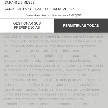
materias y formas, y se reinventan temporada tras temporada.
Prendas intemporales e indispensables del armario femenino
AMV, combinan perfectamente con otras prendas de las
colecciones American Vintage, confeccionadas en denim,
algodón o punto. Todos los modelos están diseñados para
poner en valor el escote, gracias a la pluralidad de los cuellos
propuestos: cuello barco, redondo, en V o alto. De la camiseta
casual a la más formal, encuentre la prenda perfecta para crear
su propio look. Para ser apta para todos los estilos y gustos, el
estudio de creación AMV ha imaginado un amplio panel de
colores diversos, de los clásicos a los más vitaminados,
pasando por estampados originales y tonos pastel. Para llevar
en superposición o sola, la camiseta de manga larga es un
básico que se adapta a todas las temporadas, de la más cálida
a la más fresca: de manga larga o 3/4, para llevar de segunda
piel debajo de un jersey o una sudadera, cuando las
temperaturas son más bajas o sola, debajo de un cárdigan fino
o de una chaqueta ligera, con un jean o también una falda corta
para el buen tiempo. Amplia, ceñida u oversize, los diferentes
cortes subrayan todas las siluetas y están diseñadas para ser
aptas para todos los estilos y todas las morfologías.
Confeccionadas esencialmente en materias naturales, 100%