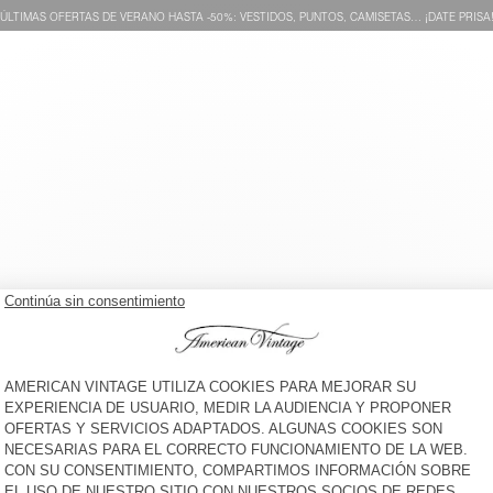
ÚLTIMAS OFERTAS DE VERANO HASTA -50%: VESTIDOS, PUNTOS, CAMISETAS… ¡DATE PRISA