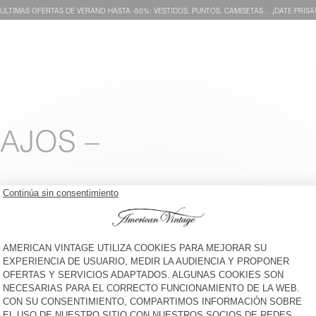
ÚLTIMAS OFERTAS DE VERANO HASTA -50%: VESTIDOS, PUNTOS, CAMISETAS… ¡DATE PRISA
AJOS –
CAMISETA NIÑOS GAMIPY
CAMISETA NIÑOS FIZVALLEY
€ 25
-30%
€ 17,50
€ 55
-30%
€ 38,50
SUDADERA NIÑOS FAZY
CAMISETA NIÑOS FIZVALLEY
€ 55
-30%
€ 38,50
€ 55
-30%
€ 38,50