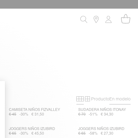
!
Producto
En modelo
Primary grid
Secondary grid
CAMISETA NIÑOS FIZVALLEY
SUDADERA NIÑOS ITONAY
€ 45
-30%
€ 31,50
€ 70
-51%
€ 34,30
JOGGERS NIÑOS IZUBIRD
JOGGERS NIÑOS IZUBIRD
€ 65
-30%
€ 45,50
€ 65
-58%
€ 27,30