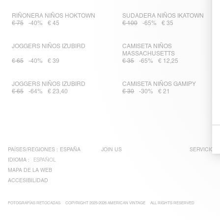
RIÑONERA NIÑOS HOKTOWN
SUDADERA NIÑOS IKATOWN
€ 75
-40%
€ 45
€ 100
-65%
€ 35
JOGGERS NIÑOS IZUBIRD
CAMISETA NIÑOS
MASSACHUSETTS
€ 65
-40%
€ 39
€ 35
-65%
€ 12,25
JOGGERS NIÑOS IZUBIRD
CAMISETA NIÑOS GAMIPY
€ 65
-64%
€ 23,40
€ 30
-30%
€ 21
PAÍSES/REGIONES :
ESPAÑA
JOIN US
SERVICIO A
IDIOMA :
ESPAÑOL
MAPA DE LA WEB
ACCESIBILIDAD
FOTOGRAFÍAS RETOCADAS
COPYRIGHT 2025-2026 AMERICAN VINTAGE
ALL RIGHTS RESERVED