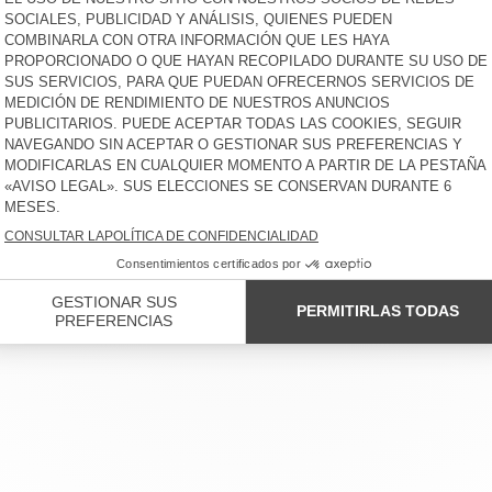
CAMISA NIÑOS JOYBIRD
CAMISETA NIÑOS FIZVALLEY
€ 85
-65%
€ 29,75
€ 55
-30%
€ 38,50
BERMUDA NIÑOS IZUBIRD
JERSEY NIÑOS EAST
€ 55
-40%
€ 32,73
€ 100
-60%
€ 40
JOGGERS NIÑOS AFOMA
JOGGERS NIÑOS BOBYPARK
€ 65
-30%
€ 45,50
€ 70
-60%
€ 28
L CLIENTE
AVISO LEGAL
NUESTRAS TIENDAS