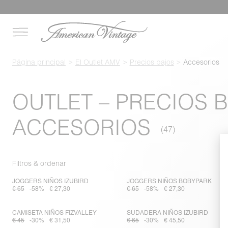
Página principal
El Outlet AMV
Precios bajos
Accesorios
OUTLET – PRECIOS B
ACCESORIOS
Filtros & ordenar
JOGGERS NIÑOS IZUBIRD
JOGGERS NIÑOS BOBYPARK
€ 65
-58%
€ 27,30
€ 65
-58%
€ 27,30
CAMISETA NIÑOS FIZVALLEY
SUDADERA NIÑOS IZUBIRD
€ 45
-30%
€ 31,50
€ 65
-30%
€ 45,50