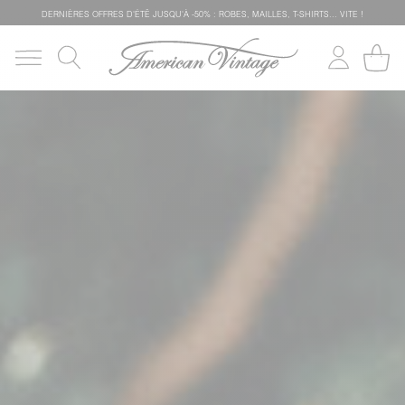
DERNIÈRES OFFRES D'ÉTÊ JUSQU'À -50% : ROBES, MAILLES, T-SHIRTS... VITE !