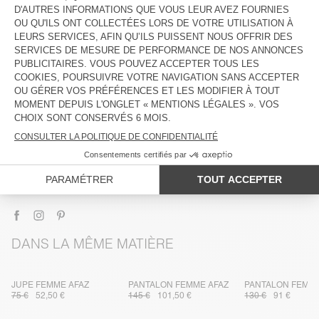
DESCRIPTION
TAILLE ET COUPE
COMPOSITION
ENTRETIEN
TRAÇABILITÉ
LIVRAISON ET RETOURS
DANS LA MÊME MATIÈRE
JUPE FEMME AFAZ
PANTALON FEMME AFAZ
PANTALON FEMME
75 €
52,50 €
145 €
101,50 €
130 €
91 €