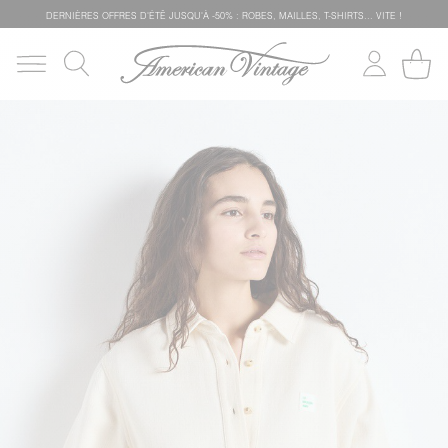
DERNIÈRES OFFRES D'ÉTÊ JUSQU'À -50% : ROBES, MAILLES, T-SHIRTS... VITE !