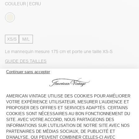
COULEUR
| ECRU
XS/S
M/L
Le mannequin mesure 175 cm et porte une taille XS-S
GUIDE DES TAILLES
Livraison estimée
entre le mercredi 12 août et le vendredi 14
août
AJOUTER AU PANIER
VOIR LA DISPONIBILITE EN MAGASIN
VOIR LE LOOK