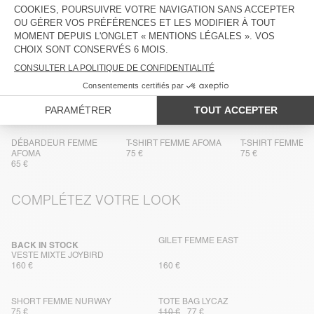
TRAÇABILITÉ
LIVRAISON ET RETOURS
DANS LA MÊME MATIÈRE
DÉBARDEUR FEMME
T-SHIRT FEMME AFOMA
T-SHIRT FEMME 
AFOMA
75 €
75 €
65 €
COMPLÉTEZ VOTRE LOOK
GILET FEMME EAST
BACK IN STOCK
VESTE MIXTE JOYBIRD
160 €
160 €
SHORT FEMME NURWAY
TOTE BAG LYCAZ
75 €
110 €
77 €