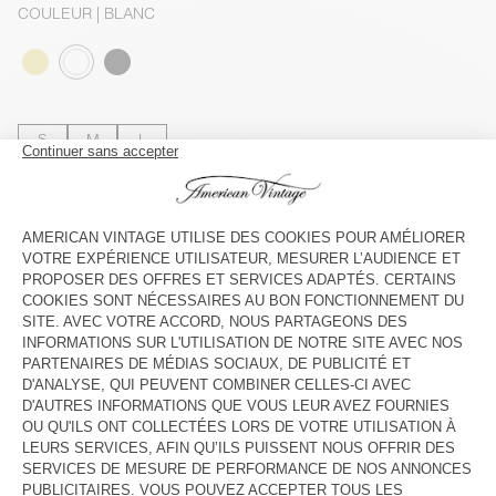
COULEUR
| BLANC
S
M
L
Le mannequin mesure 180 cm et porte une taille S
GUIDE DES TAILLES
Livraison estimée
entre le jeudi 13 août et le lundi 17 août
AJOUTER AU PANIER
VOIR LA DISPONIBILITE EN MAGASIN
DESCRIPTION
TAILLE ET COUPE
COMPOSITION
ENTRETIEN