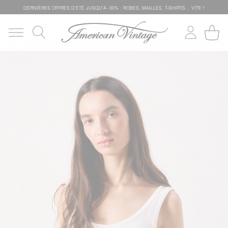
DERNIÈRES OFFRES D'ÉTÊ JUSQU'À -50% : ROBES, MAILLES, T-SHIRTS... VITE !