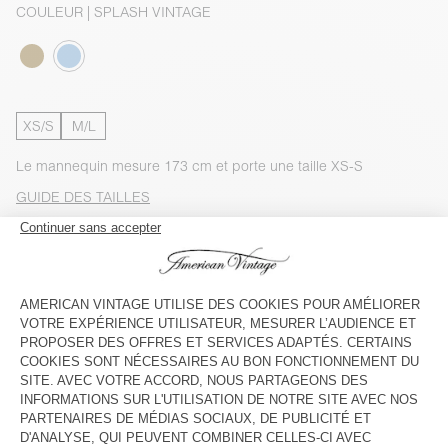
COULEUR
| SPLASH VINTAGE
XS/S
M/L
Le mannequin mesure 173 cm et porte une taille XS-S
GUIDE DES TAILLES
Livraison estimée
entre le mercredi 12 août et le vendredi 14
août
AJOUTER AU PANIER
VOIR LA DISPONIBILITE EN MAGASIN
VOIR LE LOOK