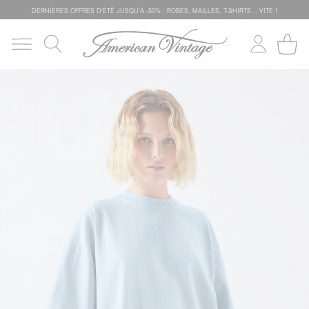
DERNIÈRES OFFRES D'ÉTÊ JUSQU'À -50% : ROBES, MAILLES, T-SHIRTS... VITE !