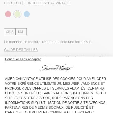
COULEUR
| ETINCELLE SPRAY VINTAGE
XS/S
M/L
Le mannequin mesure 180 cm et porte une taille XS-S
GUIDE DES TAILLES
Livraison estimée
entre le mercredi 12 août et le vendredi 14
août
AJOUTER AU PANIER
VOIR LA DISPONIBILITE EN MAGASIN
VOIR LE LOOK