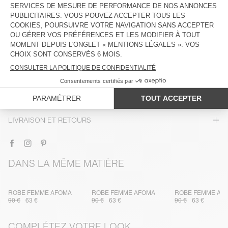
DESCRIPTION
TAILLE ET COUPE
COMPOSITION
ENTRETIEN
TRAÇABILITÉ
LIVRAISON ET RETOURS
DANS LA MÊME MATIÈRE
ROBE FEMME AFOMA
ROBE FEMME AFOMA
ROBE FEMME AF
90 €
63 €
90 €
63 €
90 €
63 €
COMPLÉTEZ VOTRE LOOK