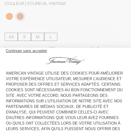
COULEUR
| ECUREUIL VINTAGE
XS
S
M
L
Le mannequin mesure 179 cm et porte une taille S
GUIDE DES TAILLES
Livraison estimée
entre le mardi 11 août et le jeudi 13 août
AJOUTER AU PANIER
VOIR LA DISPONIBILITE EN MAGASIN
VOIR LE LOOK