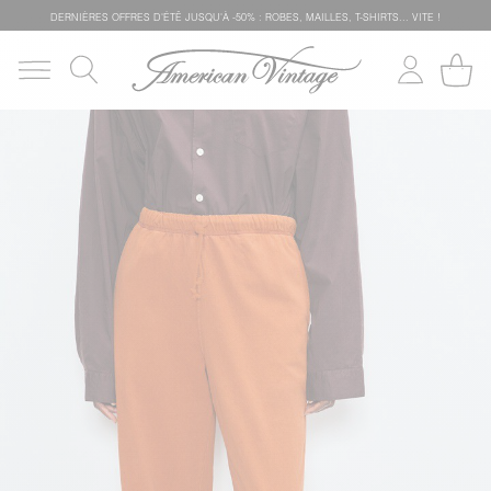
DERNIÈRES OFFRES D'ÉTÊ JUSQU'À -50% : ROBES, MAILLES, T-SHIRTS... VITE !