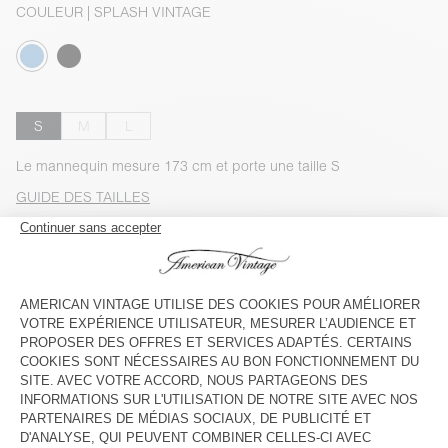
COULEUR
| SPLASH VINTAGE
S
M
L
Le mannequin mesure 173 cm et porte une taille S
GUIDE DES TAILLES
Livraison estimée
entre le mercredi 12 août et le vendredi 14
août
AJOUTER AU PANIER
VOIR LA DISPONIBILITE EN MAGASIN
VOIR LE LOOK