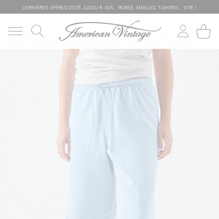
DERNIÈRES OFFRES D'ÉTÊ JUSQU'À -50% : ROBES, MAILLES, T-SHIRTS... VITE !