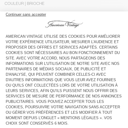
COULEUR
| BRIOCHE
S
M
L
Le mannequin mesure 182 cm et porte une taille S
GUIDE DES TAILLES
Livraison estimée
entre le mercredi 12 août et le vendredi 14
août
AJOUTER AU PANIER
DESCRIPTION
TAILLE ET COUPE
COMPOSITION
ENTRETIEN