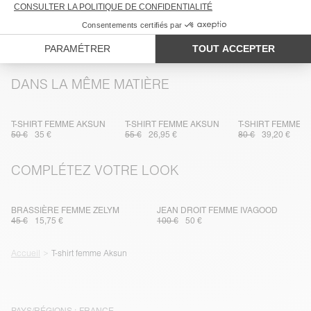
TRAÇABILITÉ
LIVRAISON ET RETOURS
DANS LA MÊME MATIÈRE
T-SHIRT FEMME AKSUN
T-SHIRT FEMME AKSUN
T-SHIRT FEMME 
50 €
35 €
55 €
26,95 €
80 €
39,20 €
COMPLÉTEZ VOTRE LOOK
BRASSIÈRE FEMME ZELYM
JEAN DROIT FEMME IVAGOOD
45 €
15,75 €
100 €
50 €
Accueil
T-shirt femme Aksun
PAYS/RÉGIONS :
FRANCE