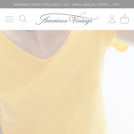
DERNIÈRES OFFRES D'ÉTÊ JUSQU'À -50% : ROBES, MAILLES, T-SHIRTS... VITE !