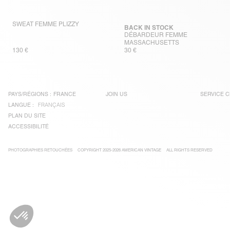
SWEAT FEMME PLIZZY
BACK IN STOCK
DÉBARDEUR FEMME
MASSACHUSETTS
130 €
30 €
PAYS/RÉGIONS :
FRANCE
JOIN US
SERVICE C
LANGUE :
FRANÇAIS
PLAN DU SITE
ACCESSIBILITÉ
PHOTOGRAPHIES RETOUCHÉES
COPYRIGHT 2025-2026 AMERICAN VINTAGE
ALL RIGHTS RESERVED