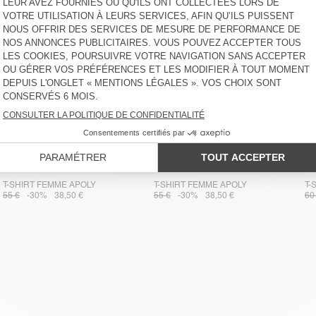
T-SHIRT FEMME APOLY
T-SHIRT FEMME APOLY
T-
55 €
-30%
38,50 €
55 €
-30%
38,50 €
60