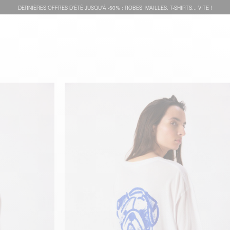
DERNIÈRES OFFRES D'ÉTÊ JUSQU'À -50% : ROBES, MAILLES, T-SHIRTS... VITE !