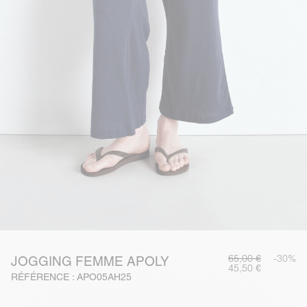
65,00 €
-30%
JOGGING FEMME APOLY
45,50 €
RÉFÉRENCE : APO05AH25