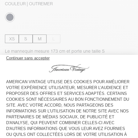
COULEUR
| OUTREMER
XS
S
M
L
Le mannequin mesure 173 cm et porte une taille S
GUIDE DES TAILLES
Livraison estimée
entre le mardi 11 août et le jeudi 13 août
AJOUTER AU PANIER
VOIR LA DISPONIBILITE EN MAGASIN
VOIR LE LOOK