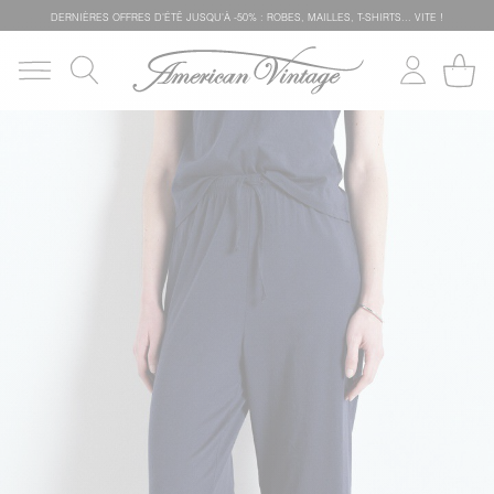
DERNIÈRES OFFRES D'ÉTÊ JUSQU'À -50% : ROBES, MAILLES, T-SHIRTS... VITE !