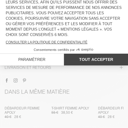
DESCRIPTION
TAILLE ET COUPE
COMPOSITION
ENTRETIEN
TRAÇABILITÉ
LIVRAISON ET RETOURS
DANS LA MÊME MATIÈRE
DÉBARDEUR FEMME
T-SHIRT FEMME APOLY
DÉBARDEUR FE
APOLY
55 €
38,50 €
APOLY
40 €
28 €
40 €
28 €