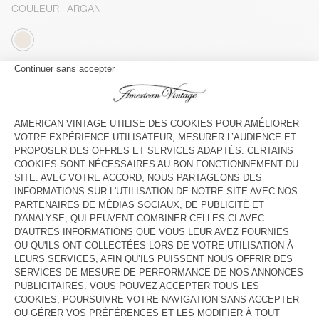
COULEUR
| ARGAN
XS
S
M
L
Le mannequin mesure 174 cm et porte une taille S
GUIDE DES TAILLES
Livraison estimée
entre le mercredi 12 août et le vendredi 14
août
AJOUTER AU PANIER
VOIR LA DISPONIBILITE EN MAGASIN
DESCRIPTION
TAILLE ET COUPE
COMPOSITION