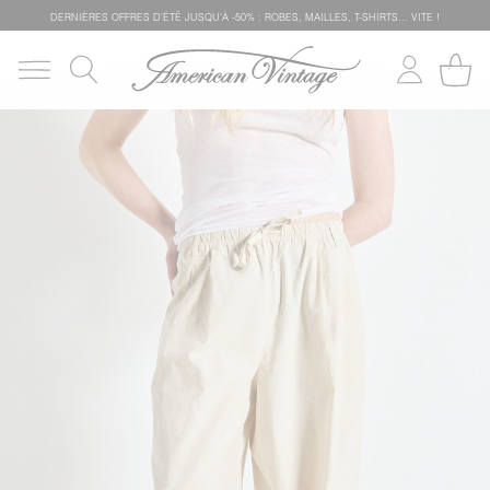
DERNIÈRES OFFRES D'ÉTÊ JUSQU'À -50% : ROBES, MAILLES, T-SHIRTS... VITE !