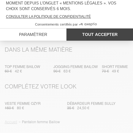
ENTRETIEN
TRAÇABILITÉ
LIVRAISON ET RETOURS
DANS LA MÊME MATIÈRE
TOP FEMME BAILOW
JOGGING FEMME BAILOW
SHORT FEMME B
60 €
42 €
90 €
63 €
70 €
49 €
COMPLÉTEZ VOTRE LOOK
VESTE FEMME OZYR
DÉBARDEUR FEMME SULLY
160 €
80 €
35 €
24,50 €
Accueil
Pantalon femme Bailow