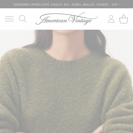
DERNIÈRES OFFRES D'ÉTÊ JUSQU'À -50% : ROBES, MAILLES, T-SHIRTS... VITE !