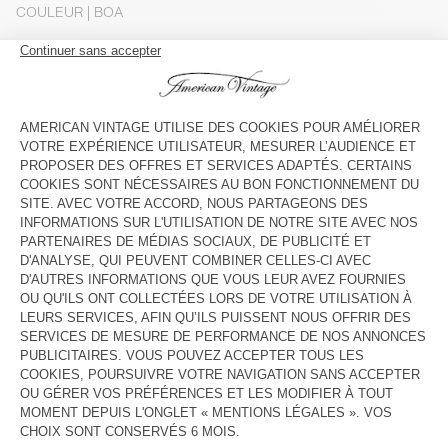
COULEUR
| BOA
S
M
L
Le mannequin mesure 177 cm et porte une taille S
GUIDE DES TAILLES
Livraison estimée
entre le mercredi 12 août et le vendredi 14
août
AJOUTER AU PANIER
DESCRIPTION
TAILLE ET COUPE
COMPOSITION
ENTRETIEN