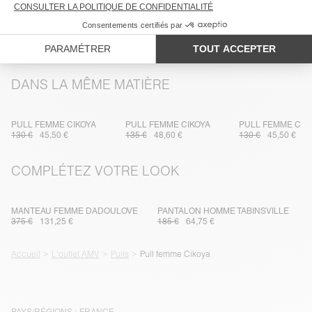
TRAÇABILITÉ
LIVRAISON ET RETOURS
DANS LA MÊME MATIÈRE
PULL FEMME CIKOYA
PULL FEMME CIKOYA
PULL FEMME CIK
130 €
45,50 €
135 €
48,60 €
130 €
45,50 €
COMPLÉTEZ VOTRE LOOK
MANTEAU FEMME DADOULOVE
PANTALON HOMME TABINSVILLE
375 €
131,25 €
185 €
64,75 €
Accueil
L'outlet AMV
Pulls
Pull femme Cikoya
PAYS/RÉGIONS :
FRANCE