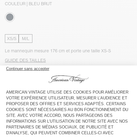
COULEUR
| BLEU BRUT
XS/S
M/L
Le mannequin mesure 176 cm et porte une taille XS-S
GUIDE DES TAILLES
Livraison estimée
entre le mercredi 12 août et le vendredi 14
août
AJOUTER AU PANIER
VOIR LA DISPONIBILITE EN MAGASIN
VOIR LE LOOK