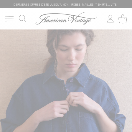
DERNIÈRES OFFRES D'ÉTÊ JUSQU'À -50% : ROBES, MAILLES, T-SHIRTS... VITE !