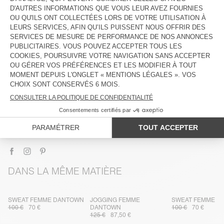
DESCRIPTION
TAILLE ET COUPE
COMPOSITION
ENTRETIEN
TRAÇABILITÉ
LIVRAISON ET RETOURS
DANS LA MÊME MATIÈRE
SWEAT FEMME DANTOWN
JOGGING FEMME
SWEAT FEMME D
100 €
70 €
DANTOWN
100 €
70 €
125 €
87,50 €