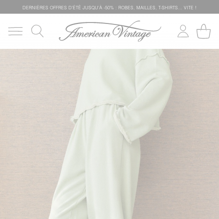
DERNIÈRES OFFRES D'ÉTÊ JUSQU'À -50% : ROBES, MAILLES, T-SHIRTS... VITE !