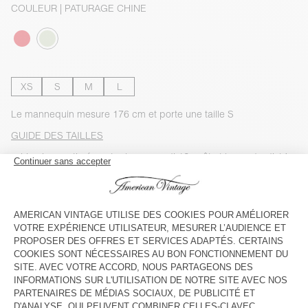
COULEUR
| PATURAGE CHINE
XS
S
M
L
Le mannequin mesure 176 cm et porte une taille S
GUIDE DES TAILLES
Livraison estimée
entre le mercredi 12 août et le vendredi 14
août
AJOUTER AU PANIER
VOIR LA DISPONIBILITE EN MAGASIN
VOIR LE LOOK