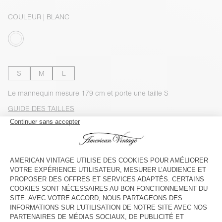
COULEUR
| BLANC
S
M
L
Le mannequin mesure 179 cm et porte une taille S
GUIDE DES TAILLES
Livraison estimée
entre le mercredi 12 août et le vendredi 14
août
AJOUTER AU PANIER
VOIR LA DISPONIBILITE EN MAGASIN
VOIR LE LOOK