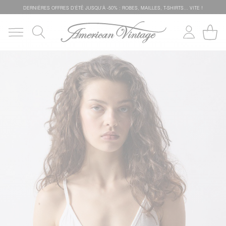
DERNIÈRES OFFRES D'ÉTÊ JUSQU'À -50% : ROBES, MAILLES, T-SHIRTS... VITE !