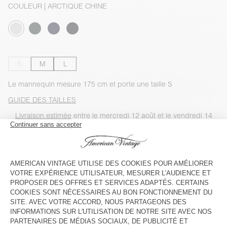
COULEUR
| ARCTIQUE CHINE
S
M
L
Le mannequin mesure 175 cm et porte une taille S
GUIDE DES TAILLES
Livraison estimée
entre le mercredi 12 août et le vendredi 14
août
AJOUTER AU PANIER
VOIR LA DISPONIBILITE EN MAGASIN
VOIR LE LOOK