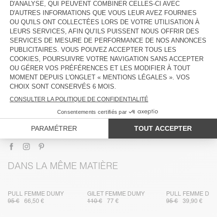
DESCRIPTION
TAILLE ET COUPE
COMPOSITION
ENTRETIEN
TRAÇABILITÉ
LIVRAISON ET RETOURS
DANS LA MÊME MATIÈRE
PULL FEMME DUMY
GILET FEMME DUMY
PULL FEMME DU
95 €
66,50 €
110 €
77 €
95 €
39,90 €