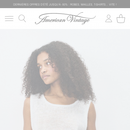
DERNIÈRES OFFRES D'ÉTÊ JUSQU'À -50% : ROBES, MAILLES, T-SHIRTS... VITE !