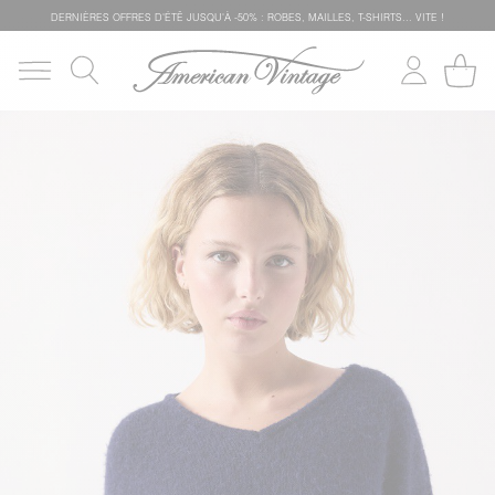
DERNIÈRES OFFRES D'ÉTÊ JUSQU'À -50% : ROBES, MAILLES, T-SHIRTS... VITE !