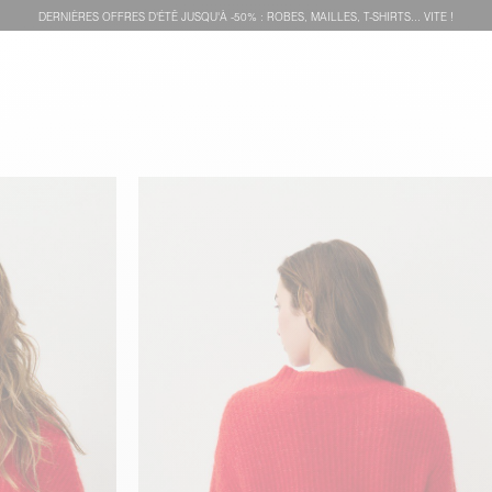
DERNIÈRES OFFRES D'ÉTÊ JUSQU'À -50% : ROBES, MAILLES, T-SHIRTS... VITE !