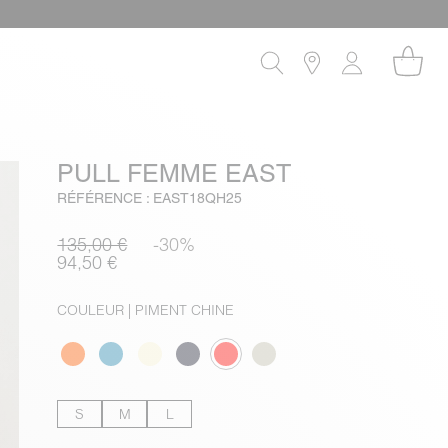
PULL FEMME EAST
RÉFÉRENCE : EAST18QH25
135,00 €
-30%
94,50 €
COULEUR
| PIMENT CHINE
S
M
L