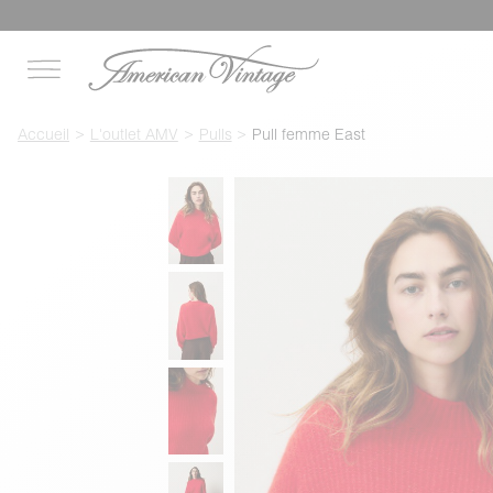
Accueil
L'outlet AMV
Pulls
Pull femme East