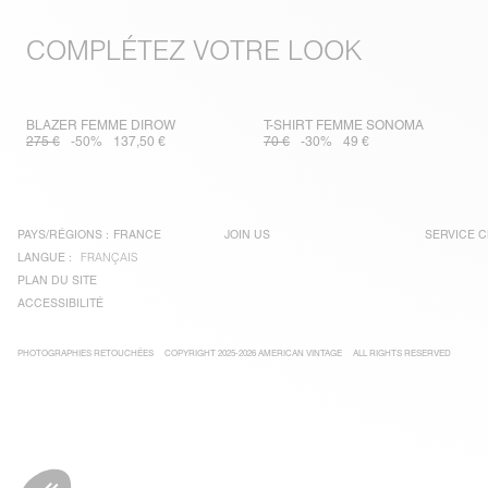
COMPLÉTEZ VOTRE LOOK
BLAZER FEMME DIROW
T-SHIRT FEMME SONOMA
275 €
-50%
137,50 €
70 €
-30%
49 €
PAYS/RÉGIONS :
FRANCE
JOIN US
SERVICE C
LANGUE :
FRANÇAIS
PLAN DU SITE
ACCESSIBILITÉ
PHOTOGRAPHIES RETOUCHÉES
COPYRIGHT 2025-2026 AMERICAN VINTAGE
ALL RIGHTS RESERVED