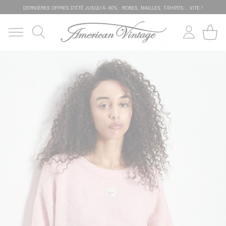
DERNIÈRES OFFRES D'ÉTÊ JUSQU'À -50% : ROBES, MAILLES, T-SHIRTS... VITE !