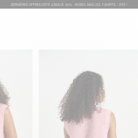
DERNIÈRES OFFRES D'ÉTÊ JUSQU'À -50% : ROBES, MAILLES, T-SHIRTS... VITE !