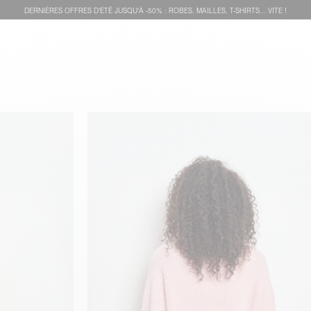
DERNIÈRES OFFRES D'ÉTÊ JUSQU'À -50% : ROBES, MAILLES, T-SHIRTS... VITE !