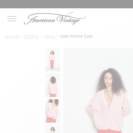
Accueil
Femme
Gilets
Gilet femme East