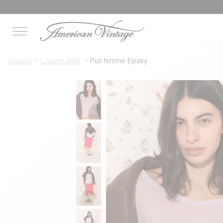
Accueil
L'outlet AMV
Pull femme Epaky