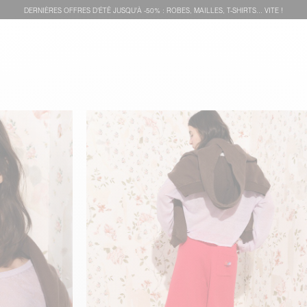
DERNIÈRES OFFRES D'ÉTÊ JUSQU'À -50% : ROBES, MAILLES, T-SHIRTS... VITE !