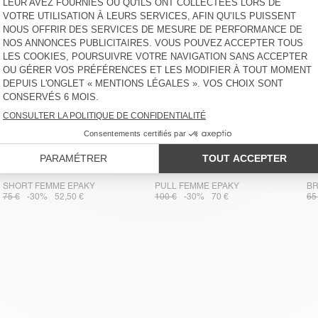
SHORT FEMME EPAKY
PULL FEMME EPAKY
BR
75 €
-30%
52,50 €
100 €
-30%
70 €
65