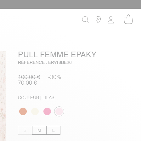
PULL FEMME EPAKY
RÉFÉRENCE : EPA18BE26
100,00 €
-30%
70,00 €
COULEUR
| LILAS
S
M
L