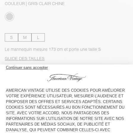
COULEUR
| GRIS CLAIR CHINE
S
M
L
Le mannequin mesure 173 cm et porte une taille S
GUIDE DES TAILLES
Livraison estimée
entre le mercredi 12 août et le vendredi 14
août
AJOUTER AU PANIER
VOIR LA DISPONIBILITE EN MAGASIN
VOIR LE LOOK