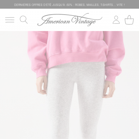
DERNIÈRES OFFRES D'ÉTÊ JUSQU'À -50% : ROBES, MAILLES, T-SHIRTS... VITE !