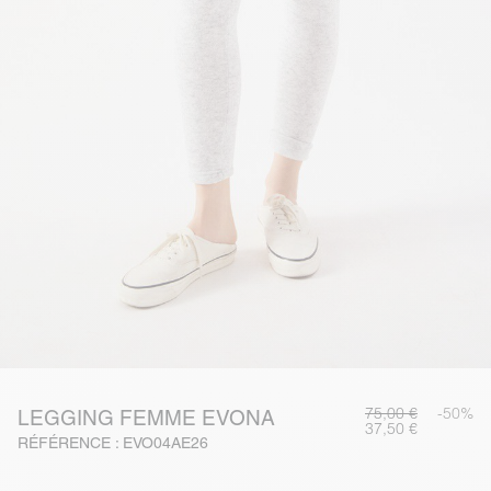
75,00 €
-50%
LEGGING FEMME EVONA
37,50 €
RÉFÉRENCE : EVO04AE26