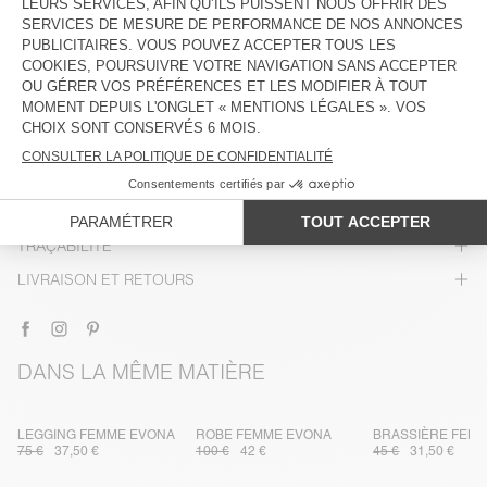
DESCRIPTION
TAILLE ET COUPE
COMPOSITION
ENTRETIEN
TRAÇABILITÉ
LIVRAISON ET RETOURS
DANS LA MÊME MATIÈRE
LEGGING FEMME EVONA
ROBE FEMME EVONA
BRASSIÈRE FEM
75 €
37,50 €
100 €
42 €
45 €
31,50 €