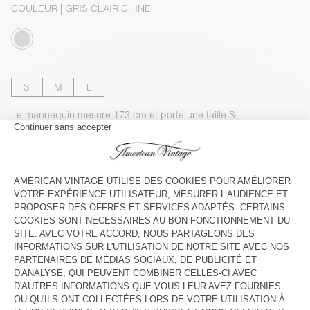
COULEUR
| GRIS CLAIR CHINE
S
M
L
Le mannequin mesure 173 cm et porte une taille S
GUIDE DES TAILLES
Livraison estimée
entre le mercredi 12 août et le vendredi 14
août
AJOUTER AU PANIER
VOIR LA DISPONIBILITE EN MAGASIN
VOIR LE LOOK