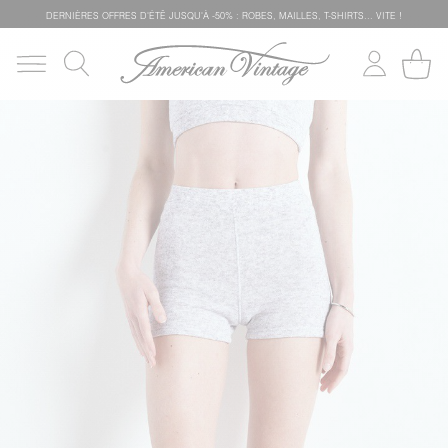
DERNIÈRES OFFRES D'ÉTÊ JUSQU'À -50% : ROBES, MAILLES, T-SHIRTS... VITE !