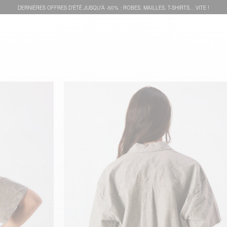
DERNIÈRES OFFRES D'ÉTÊ JUSQU'À -50% : ROBES, MAILLES, T-SHIRTS... VITE !