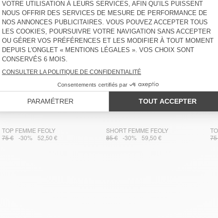
TOP FEMME FEOLY
SHORT FEMME FEOLY
TO
75 €
-30%
52,50 €
85 €
-30%
59,50 €
75