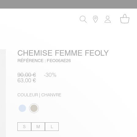
CHEMISE FEMME FEOLY
RÉFÉRENCE : FEO06AE26
90,00 €
-30%
63,00 €
COULEUR
| CHANVRE
S
M
L