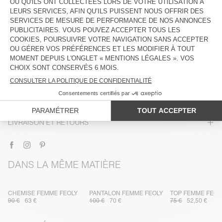
DESCRIPTION
TAILLE ET COUPE
COMPOSITION
ENTRETIEN
TRAÇABILITÉ
LIVRAISON ET RETOURS
DANS LA MÊME MATIÈRE
CHEMISE FEMME FEOLY
PANTALON FEMME FEOLY
TOP FEMME FEOL
90 €
63 €
100 €
70 €
75 €
52,50 €