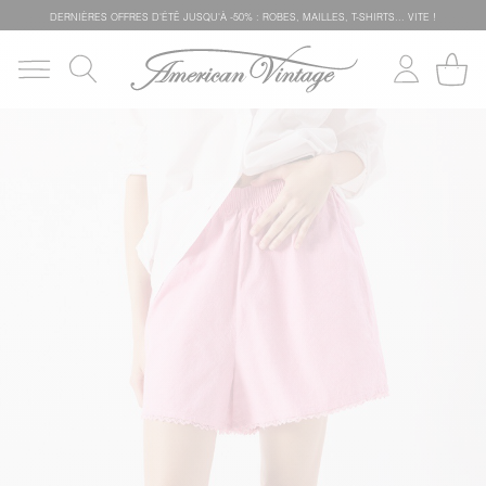
DERNIÈRES OFFRES D'ÉTÊ JUSQU'À -50% : ROBES, MAILLES, T-SHIRTS... VITE !