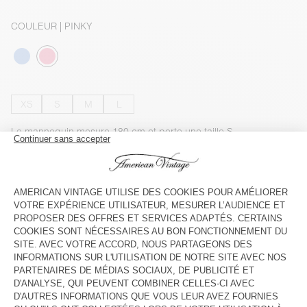
COULEUR
| PINKY
XS
S
M
L
Le mannequin mesure 180 cm et porte une taille S
GUIDE DES TAILLES
INDISPONIBLE
VOIR LA DISPONIBILITE EN MAGASIN
VOIR LE LOOK