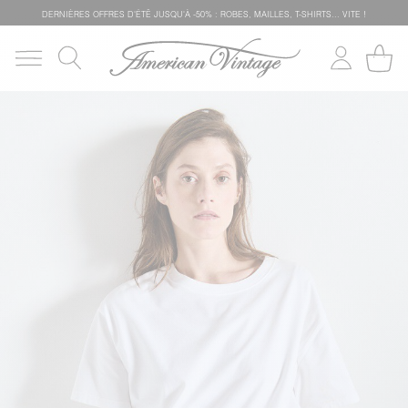
DERNIÈRES OFFRES D'ÉTÊ JUSQU'À -50% : ROBES, MAILLES, T-SHIRTS... VITE !