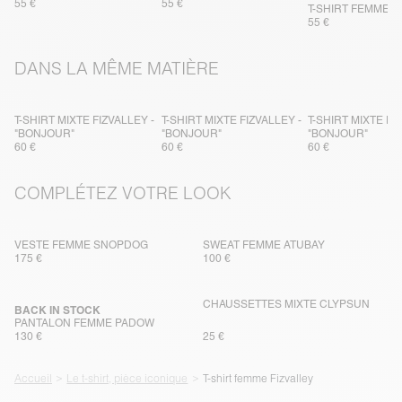
55 €
55 €
T-SHIRT FEMME F
55 €
DANS LA MÊME MATIÈRE
T-SHIRT MIXTE FIZVALLEY -
T-SHIRT MIXTE FIZVALLEY -
T-SHIRT MIXTE FI
"BONJOUR"
"BONJOUR"
"BONJOUR"
60 €
60 €
60 €
COMPLÉTEZ VOTRE LOOK
VESTE FEMME SNOPDOG
SWEAT FEMME ATUBAY
175 €
100 €
CHAUSSETTES MIXTE CLYPSUN
BACK IN STOCK
PANTALON FEMME PADOW
130 €
25 €
Accueil
Le t-shirt, pièce iconique
T-shirt femme Fizvalley