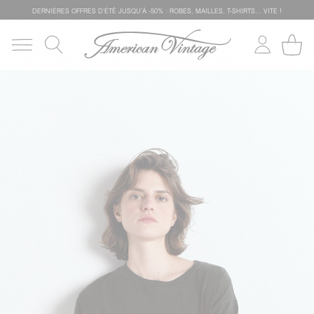
DERNIÈRES OFFRES D'ÉTÊ JUSQU'À -50% : ROBES, MAILLES, T-SHIRTS... VITE !