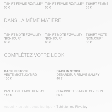
T-SHIRT FEMME FIZVALLEY
T-SHIRT FEMME FIZVALLEY
T-SHIRT FEMME F
55 €
55 €
55 €
DANS LA MÊME MATIÈRE
T-SHIRT MIXTE FIZVALLEY -
T-SHIRT MIXTE FIZVALLEY -
T-SHIRT MIXTE FI
"BONJOUR"
"BONJOUR"
"BONJOUR"
60 €
60 €
60 €
COMPLÉTEZ VOTRE LOOK
BACK IN STOCK
BACK IN STOCK
VESTE MIXTE JOYBIRD
DÉBARDEUR FEMME GAMIPY
160 €
40 €
PANTALON FEMME RENBAY
CHAUSSETTES MIXTE CLYPSUN
115 €
25 €
Accueil
Le t-shirt, pièce iconique
T-shirt femme Fizvalley