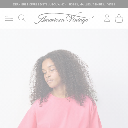
DERNIÈRES OFFRES D'ÉTÊ JUSQU'À -50% : ROBES, MAILLES, T-SHIRTS... VITE !