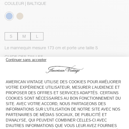
COULEUR
| BALTIQUE
S
M
L
Le mannequin mesure 173 cm et porte une taille S
GUIDE DES TAILLES
Livraison estimée
entre le mercredi 12 août et le vendredi 14
août
AJOUTER AU PANIER
VOIR LE LOOK