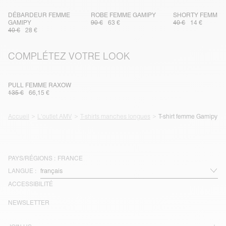
DÉBARDEUR FEMME
ROBE FEMME GAMIPY
SHORTY FEMME 
GAMIPY
90 €
63 €
40 €
14 €
40 €
28 €
COMPLÉTEZ VOTRE LOOK
PULL FEMME RAXOW
135 €
66,15 €
Accueil
L'outlet AMV
T-shirts manches longues
T-shirt femme Gamipy
PAYS/RÉGIONS :
FRANCE
LANGUE :
ACCESSIBILITÉ
NEWSLETTER