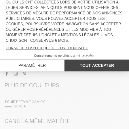
DESCRIPTION
TAILLE ET COUPE
COMPOSITION
ENTRETIEN
TRAÇABILITÉ
LIVRAISON ET RETOURS
PLUS DE COULEURS
T-SHIRT FEMME GAMIPY
55 €
26,95 €
DANS LA MÊME MATIÈRE