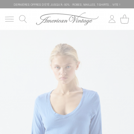
DERNIÈRES OFFRES D'ÉTÊ JUSQU'À -50% : ROBES, MAILLES, T-SHIRTS... VITE !