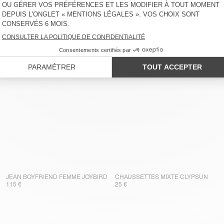
DÉ
BACK IN STOCK
BACK IN STOCK
40
DÉBARDEUR FEMME GAMIPY
T-SHIRT FEMME GAMIPY
40 €
50 €
JEAN BOYFRIEND FEMME JOYBIRD
CHAUSSETTES MIXTE CLYPSUN
115 €
25 €