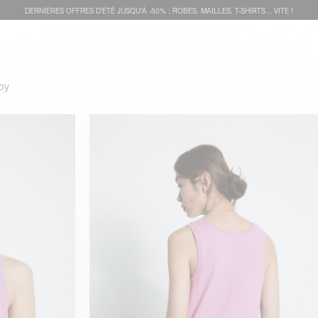
DERNIÈRES OFFRES D'ÉTÊ JUSQU'À -50% : ROBES, MAILLES, T-SHIRTS... VITE !
py